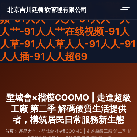
91人人操在线-91人人艹碰视
北京吉川廷餐飲管理有限公司
频-91人人艹人人-91人人艹人
人艹-91人人艹在线视频-91人
人草-91人人草人人-91人人-91
人人插-91人人超69
墅城會×楷模COOMO | 走進超級
工廠 第二季 解碼優質生活提供
者，構筑居民日常服務新生態
首頁
>
產品大全
>
墅城會×楷模COOMO | 走進超級工廠 第二季 解