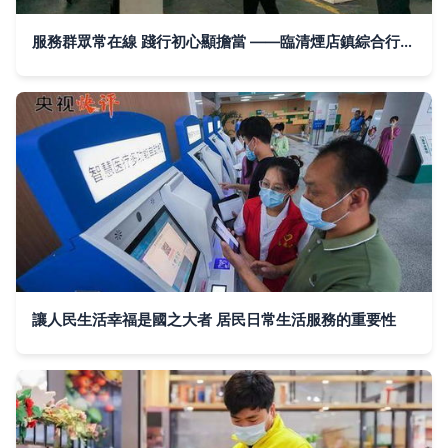
服務群眾常在線 踐行初心顯擔當 ——臨清煙店鎮綜合行政執法局開展日常巡查工作側記
讓人民生活幸福是國之大者 居民日常生活服務的重要性