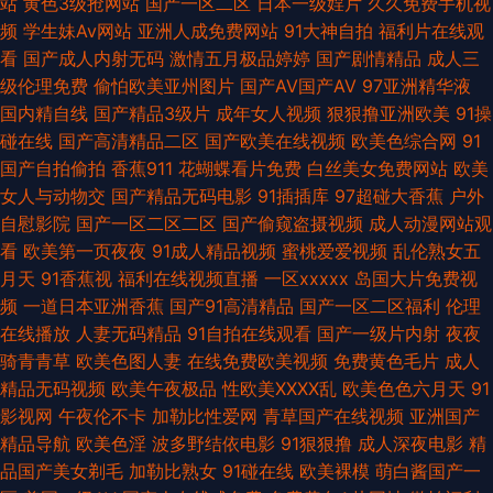
站
黄色3级抢网站
国产一区二区
日本一级婬片
久久免费手机视
频
学生妹Av网站
亚洲人成免费网站
91大神自拍
福利片在线观
色 三级网站网址视频 97亚洲天堂色色 超碰大神 超碰在线探花91 成人网站
看
国产成人内射无码
激情五月极品婷婷
国产剧情精品
成人三
级伦理免费
偷怕欧美亚州图片
国产AV国产AV
97亚洲精华液
国产AV理论 国产精品精品久久 加勒比91在线 久久欧美视频 六月天色色网站
国内精自线
国产精品3级片
成年女人视频
狠狠撸亚洲欧美
91操
碰在线
国产高清精品二区
国产欧美在线视频
欧美色综合网
91
欧美美脚 欧日色网 青青草欧美在线 日韩三级片123 天堂网成人在线 性欧美
国产自拍偷拍
香蕉911
花蝴蝶看片免费
白丝美女免费网站
欧美
女人与动物交
国产精品无码电影
91插插库
97超碰大香蕉
户外
成人18 亚洲性爱福利导航 影音AV在线资源 超碰97资源网 黄色电影链接 青
自慰影院
国产一区二区二区
国产偷窥盗摄视频
成人动漫网站观
看
欧美第一页夜夜
91成人精品视频
蜜桃爱爱视频
乱伦熟女五
青国产视频 日韩无码13p 天天透天天干 午夜福利AV网站 亚洲福利影院 伊人
月天
91香蕉视
福利在线视频直播
一区xxxxx
岛国大片免费视
频
一道日本亚洲香蕉
国产91高清精品
国产一区二区福利
伦理
春色成人 自慰影院 91无码色图 97爽片 俺去啦俺去操 丁香午夜影院 国产av
在线播放
人妻无码精品
91自拍在线观看
国产一级片内射
夜夜
骑青青草
欧美色图人妻
在线免费欧美视频
免费黄色毛片
成人
第一页 国产嫩草影院久久 国内成人在线 久久国产高潮久久 免费av网站 性爱
精品无码视频
欧美午夜极品
性欧美ⅩⅩⅩⅩ乱
欧美色色六月天
91
影视网
午夜伦不卡
加勒比性爱网
青草国产在线视频
亚洲国产
加勒比 一区二区理论片 尤物激情在线 91国产品精 91系列在线观看 超碰97人
精品导航
欧美色淫
波多野结依电影
91狠狠撸
成人深夜电影
精
品国产美女剃毛
加勒比熟女
91碰在线
欧美裸模
萌白酱国产一
免费 超碰在线地址页面 丰满少妇综合网 韩国电影片 九九热有精品 久草首页