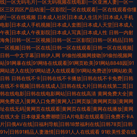
线|一区无码毛片|一区无码视频在线电影|一区亚洲人妻|一区一
区三区四区产品动漫|一区影院|一区在线观看|一区在线观看你懂
的|一区在线视频
日本成人社区|日本成人生活片|日本成人手机
电影|日本成人手机视频|日本成人套图|日本成人天堂|日本成人
午夜|日本成人午夜影院|日本成人写真|日本成人性
日韩一内射
海角|日韩一区二区视频|日韩一区二区影院|日韩一区精品|日韩
一区视频|日韩一区在线|日韩一区在线观看|日韩一区在线视频|
日韩一中文字幕|日韩伊人网
91偷拍视频网接吻|91偷拍视频网
站|91网暴在线|91网络在线观看|91网页欧美|91网站8848园|91
网站进入在线|91网站进入在线观看|91网站免费进|91网站欧美
日韩
日韩在线不卡|日韩在线不卡播放|日韩在线不卡免费|日韩
在线不卡视频|日韩在线成人|日韩在线大片|日韩在线第二页|日
韩在线电影|日韩在线电影网站|日韩在线高清
黄网免费大全|黄
网免费进入|黄网入口免费|黄网入口网页版|黄网网页版|黄网网
址在线无码|黄网页在线观看|黄网页在线看|黄网在线播放|黄网
在线大全
日本做爰免费潮喷|日A片电影在线观看|日免费不卡A
片|日俄AV在线|日福利导航|日韩18禁福利在线|日韩78页|日韩
91v|日韩91精品人妻激情|日韩91人人在线观看
91欧美性爱在线