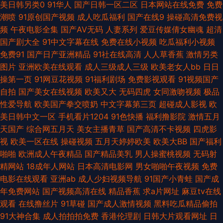
美日韩另类0
91华人
国产日韩一区二区
日本网站在线免费
免费
潮喷
91原创国产视频
成人吃瓜福利
国产在线9
操碰高清免费视
夜精品剧场 中文字幕精东影业 91视屏观看 传媒大片免费看 国内精品视频97
频
午夜电影全集
国产AV无码
人妻系列
爱豆传媒倩女幽魂
超清
国产剧大全
91中文字幕在线
免费在线小视频
吃瓜福利小视频
九九涩涩网 青青草VVV 深夜影院深 亚洲成人色色 91巨炮 AV午夜激情 成人
免费91
国产日产亚洲精品
91社在线高清
人人草香蕉
激情另类
图片
亚洲欧美在线观看
成人三级成人三级
欧美老女人bb
日日
网页入口 国产精品日日夜夜 美女草逼免费 日韩福利社区 午夜少妇无 91社网
操第一页
91网豆花视频
91福利剧场
免费影视观看
91视频国产
自拍
国产美女在线视频
欧美又大
无码四虎
女同激吻视频
极品
站 超碰91人人 福利社有码 黄色超碰高清 美女喷水网址 日本A∨在线观看 性
性爱导航
欧美国产拳交喷奶
中文字幕第三页
超碰成人影视
欧
美日韩中文一区
手机看片1204
91色快播
福利撸影院
激情五月
爱福利 91露胸 肏屄图片吴梦梦 狠狠撸88 内射白丝JK 日韩另类a片 香蕉视频
天国产
综合网五月天
美女主播青草
国产高清不卡视频
四虎影
视
欧美一区在线
操碰视频
五月天婷婷欧美
欧美大BB
国产福利
污app 91AV国产精品 91专区熟女 超碰国产123 日韩无码操逼网址 肏屄爽片
啪啪
欧洲成人午夜精品
国产精品美乳
男人操蜜桃视频
无码射
精网站
18成年人网站
日本高清电影网
男女啪啪午夜视频
免费
韩国三级亚洲综合 欧美bb 日韩三级网址 亚洲av资源网站 91视频最新网址
电影在线观看
亚洲ab
成人少妇视频导航
91国产小青蛙
国产成
年免费网站
国产视频高清在线
精品香蕉
求a片网址
麻豆tv在线
爱豆午夜福利影院 国产65页 九九热精品66 日本免费A∨ 亚洲成人SESE 97
观看
在线撸丝片
91草碰
国产成人激情视频
黑料吃瓜精品偷拍
91大神合集
成人拍拍拍免费
香港伦理剧
日韩大片观看网址
日