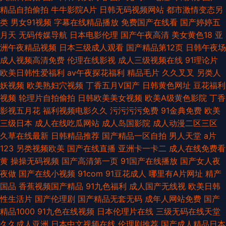
精品自拍偷拍
牛牛影院A片
日韩无码视频网站
都市激情变态另
类
男女91视频
字幕在线精品播放
免费国产在线看
国产婷婷五
月天
无码传媒导航
日本电影伦理
国产午夜高清
美女黄色18
亚
洲午夜精品视频
日本三级成人观看
国产精品第12页
日韩午夜场
成人视频高清免费
伦理在线影视
成人三级视频在线
91理论片
欧美日韩性爱福利
av午夜探花福利
精品毛片
久久叉叉
另类人
妖视频
欧美熟妇穴视频
丁香五月V国产
日韩黄色网址
豆花福利
视频
轮理片自拍偷拍
日韩欧美美女视频
欧美A级黄色影院
丁香
影视五月花
福利视频电影久久
污污污污免费
91金典免费
欧美
三级日本
成人在线吃瓜网站
成人岛国影院
成人动漫二区三区
久草在线最新
日韩精品推荐
国产精品一区自拍
男人天堂
a片
123
另类视频欧美
国产在线直播
亚洲卡一卡二
成人在线免费看
黄
操操无码视频
国产高清第一页
91国产在线播放
国产女人夜
夜做
国产在线小视频
91com
91豆花成人
哪里有A片网址
精产
国品
香蕉视频国产精品
91九色福利
成人国产无线视
欧美日韩
性生活片
国产伦理剧
国产精品无套无码
成年人网站免费
国产
精品1000
91九色在线视频
日本伦理片在线
三级无码在线天堂
久久成人亚洲
日本中文视频在线
伦理剧推荐
国产成人精品日本