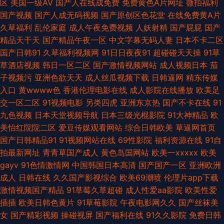
区
美国一级AV
国产人在线成免费
免费黄色A片网址
微拍福利
国产视频
国产人成无码视频
国产原创区色花堂
在线免费黄A片
老司机 麻豆午夜福利影院 欧美浮力影院 五月瑟瑟夜夜 亚洲青娱乐avi 91地
久草福利
乱伦家庭
成人午夜免费视频
人妖射精
国产屁屁
国产
精品天干天
国产精品午夜一区
中文字幕无码人妻
日本不卡二区
址入口网页 91人妻人人爽 97国产 wwwwww日本 超碰超逼 超碰自慰 国产
国产日韩91
久草福利视频网
91日日夜夜91
超碰碰天天操
91草
草酒店视频
韩日一区二区
国产激情视频网站
成人视频日本
茄
精品电 韩国AA片 九九热超碰精品 伦理片网址 免费观看91视频 欧美一欧二
子视频污
亚洲色欲天天
成人丝瓜视频下载
日韩逼网
精东传媒
入口
黄wwww色
香港伦理电影在线
成人影院在线播放
欧美足
欧肏屄 日本视频a 日姜女BB 微拍92 午夜资源男人网 在线直播91 91免费在
交一区二区
91视频电影
另类四虎
亚洲东京热
国产不卡在线
91
九色视频
日本天堂视频导航
日本三级光棍影院
91大神精品
欧
线 91伊人超碰 97精品 99热超碰在线 国产精品久久成人 后入黑丝老阿姨 老
美怡红院院二区
爱豆传媒观看网站
综合日韩欧美
草逼网首页
国产日韩精品91
91视频网站在线
69性影院
福利资源在线
91自
司机日日干 欧美激情网站 日韩国产在线 午夜福利tv 亚洲有码av在线 中日精
拍最新网址
青青草国产成人
黄色岛国网站
欧美一xxxxx
欧美
gayv
91色情激情网
中国韩国日本高清
国产国产一区
亚洲欧洲
品色哟哟 91婷婷射 www97色色 成人性交免费视屏 国产伊人久久 久草福利
成人
日韩在线
久久国产影视综合
欧美69潮喷
伦理片app下载
激情视频国产精品
91草莓久草超碰
成人性爱aa影院
欧美性爱
资源在线 欧美变态另类 青草激情网 日本不卡成人 深夜影院 午夜福利ac 性
插插
欧美日韩色黄片
91草莓影院
午夜电影网久久
国产丝袜美
女
国产精彩视频
操碰视屏
国产福利在线
91久久影院
免费日韩
综合网 最新91国产视频 91热视 91永久免费网站 波多野吉av 成人海角社区