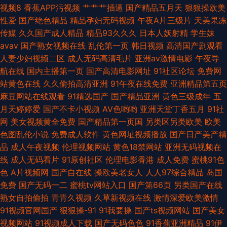
视频8
香蕉APP污视频
艹艹艹插逼
国产精品五月天
狠狠操欧美
性爱
国产绝色精品
精品孕妇无码视频
午夜A片三级片
天美果冻
传媒
久久国产成人精品
精品93久久久
日本人妖射精
学生妹
avav
国产熟女视频在线
乱伦第一页
韩日视频
高清国产剧观看
人妻少妇视频二区
成人无码高清毛片
亚洲av激情电影
午夜导
航在线
国内主播第一页
国产高清电影网址
91社区论坛
免费网
站黄色在线
久久偷拍高清亚洲
91午夜在线免费
亚洲精品第五页
麻豆网站在线观看
91精选国产
国产精品亚洲
黄色三级成年
五
月天婷婷爱
国产不卡小视频
AV色哟哟
亚洲天堂丁香五月
91社
网
美女视频黄全免费
国产精品第一页国
另类区另类欧美
欧美
色图乱伦小说
免费成人软件
黄色网址视频播放
国产日产美产精
品
成人午夜视频
伦理视频网站
黄色18禁网站
亚洲无码视频在
线
成人无码看片
91原创社区
伦理电影香港
成人免费
蜜桃91色
色
A片视频网
国产自在线
操欧美老女人
人人97综合精品
岛国
免费
国产无码一二
蜜桃tv网站入口
国产第66页
另类国产在线
熟女自拍偷拍
青青久视频
久草新视频在线
激情深爱欧美激情
91视频官网国产
狠狠操-91
91我要操
国产ts视频网站
国产美女
视频网站
91视频成人下载
国产无码色色
91香蕉亚洲精品
91伊