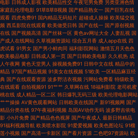
电影
日韩成人影视
欧美精品性交
午夜宅男免费
另类亚洲色情
家庭乱伦理电影
91草B草B视频
国产精品熟女一
国产巨乳在线
国产操性 后入大屁股 久久福利资源 欧美东方夜午一区 日韩无码影视城 午夜
观看
四虎免费91
国内精品无码短片
超碰成人操操
欧美猛交视
频
西瓜影院在线观看
欧美做受日韩
国产在线一
国产原创视频
福利网HD 亚洲另类三级 91n在线网站 91视频夫妻 超碰99香蕉 丰满少妇被
在线
国产视频高清
国产丝袜一区
黄色av网址大全
人妻乱视
国
产成人在线网站
久草视频资源站
综合五月香
成人app在线
四
后入 韩日乱色 久久草莓在线观看 麻豆传媒网站 日本a级电影久久 91白虎高
虎试看
91男女
国产男小鲜肉同
福利影院网站
激情五月天色色
欧美极品电影
日韩成人第一页
国产日韩欧美电影
久久机热
成
潮 草莓伊人成人网 色综合社区 99精品这里有 91小电影 国产成人性爱午夜
人午夜网
黄色天堂男人
操视频免费91
日韩中文在线
精品中的
精品
97国产精品视频
91美女在线视频
51欧美
一区精品麻豆经
久久大香蕉 女人毛片黄色 日韩av资源网站 无码一二三四区 91UU视频 97日
典
国产在线观看资源
波多野洁衣视频
污网站免费看
特级欧美
在线观看
自拍视频91
91艹艹
久草网在线
18福利影院
老司机蜜
韩在线 超碰久一 久操婷婷福利姬 欧美大片视频18 日本熟妇网站大全 五月天
桃在线
成人精品一区二区
韩日爆乳无码三级
欧美伦理电影网站
艹艹操操
AV黄色观看网站
日韩欧美在线国产
新91视频网
国产
精品导航 91蜜桃免费看 www伊人久久 抖阴免费网站 国产午夜精品福利 久
精品分类在线
97午夜福利视频
岛国AV动作无码
波多野吉依电
影
小h片免费
国产精品色色视屏
国产午夜成人
最新日韩精品
草大香蕉亚洲 欧美福利影院 日本成人导航 天天色图 亚洲激情另类 97好屌色
91福利视频导航
欧美喷水影院
91爱爱视频
欧美色图论坛
91榴
莲小视频
国产高清一卡新区
国产看片资源
二色吧97资源站
欧
成人网天堂网 韩国无吗AV 男人女人做爱网站 青青伊人网 色色之源网址91 午