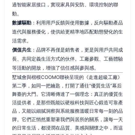
過智能家居接口，實現家具與安防、環境控制的聯
動。
數據驅動
：利用用戶反饋與使用數據，反向驅動產品
迭代與服務優化，使供給更精準地匹配動態變化的生
活需求。
價值共生
：品牌不再僅是銷售者，更是與用戶共同成
長、共同定義生活方式的伙伴。工廠參觀、工藝體驗
等活動的開放，增強了信任感與參與感。
墅城會與楷模COOMO聯袂呈現的《走進超級工廠》
第二季，如同一把鑰匙，打開了通往“優質生活”幕后
舞臺的大門。它清晰傳達了一個理念：真正的優質生
活提供者，是那些既能以硬核科技與匠心鍛造可靠產
品，又能以細膩洞察與系統服務溫暖日常每一刻的品
牌。它們正悄然重塑著我們與居所的關系，讓每一天
的日常生活，都浸潤在品質、美感與關懷之中，而這