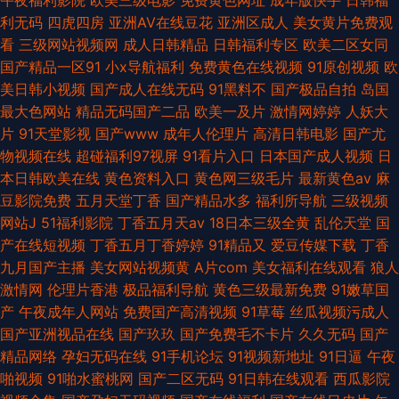
利无码
四虎四房
亚洲AV在线豆花
亚洲区成人
美女黄片免费观
看
三级网站视频网
成人日韩精品
日韩福利专区
欧美二区女同
国产精品一区91
小x导航福利
免费黄色在线视频
91原创视频
欧
美日韩小视频
国产成人在线无码
91黑料不
国产极品自拍
岛国
最大色网站
精品无码国产二品
欧美一及片
激情网婷婷
人妖大
片
91天堂影视
国产www
成年人伦理片
高清日韩电影
国产尤
物视频在线
超碰福利97视屏
91看片入口
日本国产成人视频
日
本日韩欧美在线
黄色资料入口
黄色网三级毛片
最新黄色av
麻
豆影院免费
五月天堂丁香
国产精品水多
福利所导航
三级视频
网站J
51福利影院
丁香五月天av
18日本三级全黄
乱伦天堂
国
产在线短视频
丁香五月丁香婷婷
91精品又
爱豆传媒下载
丁香
九月国产主播
美女网站视频黄
A片com
美女福利在线观看
狼人
激情网
伦理片香港
极品福利导航
黄色三级最新免费
91嫩草国
产
午夜成年人网站
免费国产高清视频
91草莓
丝瓜视频污成人
国产亚洲视品在线
国产玖玖
国产免费毛不卡片
久久无码
国产
精品网络
孕妇无码在线
91手机论坛
91视频新地址
91日逼
午夜
啪视频
91啪水蜜桃网
国产二区无码
91日韩在线观看
西瓜影院