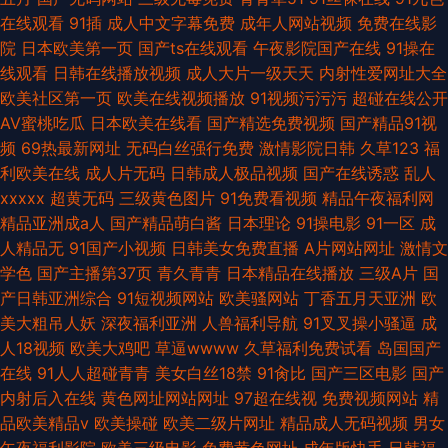
在线观看
91插
成人中文字幕免费
成年人网站视频
免费在线影
院
日本欧美第一页
国产ts在线观看
午夜影院国产在线
91操在
线观看
日韩在线播放视频
成人大片一级天天
内射性爱网址大全
欧美社区第一页
欧美在线视频播放
91视频污污污
超碰在线公开
AV蜜桃吃瓜
日本欧美在线看
国产精选免费视频
国产精品91视
频
69热最新网址
无码白丝强行免费
激情影院日韩
久草123
福
利欧美在线
成人片无码
日韩成人极品视频
国产在线诱惑
乱人
xxxxx
超黄无码
三级黄色图片
91免费看视频
精品午夜福利网
精品亚洲成a人
国产精品萌白酱
日本理论
91操电影
91一区
成
人精品无
91国产小视频
日韩美女免费直播
A片网站网址
激情文
学色
国产主播第37页
青久青青
日本精品在线播放
三级A片
国
产日韩亚洲综合
91短视频网站
欧美骚网站
丁香五月天亚洲
欧
美大粗吊人妖
深夜福利亚洲
人兽福利导航
91叉叉操小骚逼
成
人18视频
欧美大鸡吧
草逼wwww
久草福利免费试看
岛国国产
在线
91人人超碰青青
美女白丝18禁
91肏比
国产三区电影
国产
内射后入在线
黄色网址网站网址
97超在线视
免费视频网站
精
品欧美精品v
欧美操碰
欧美二级片网址
精品成人无码视频
男女
午夜福利影院
欧美三级电影
免费黄色网址
成年版快手
日韩福