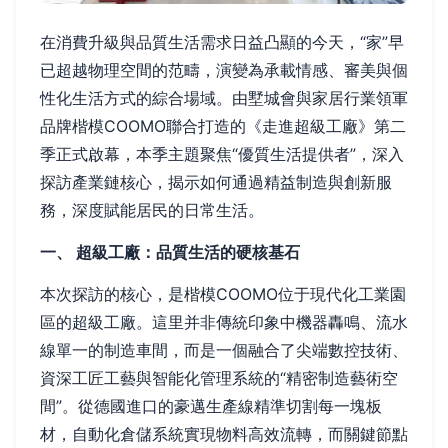
在消費升級與品質生活需求日益凸顯的今天，“家”早
已超越物理空間的范疇，演變為承載情感、審美與個
性化生活方式的綜合場域。由墅城會與家居行業領軍
品牌楷模COOMO聯合打造的《走進超級工廠》第二
季正式啟幕，本季主題聚焦“優質生活提供者”，深入
探訪產業鏈核心，揭示如何通過精益制造與創新服
務，深度賦能居民的日常生活。
一、 超級工廠：品質生活的硬核基石
本次探訪的核心，是楷模COOMO位于現代化工業園
區的超級工廠。這里并非傳統印象中機器轟鳴、流水
線單一的制造車間，而是一個融合了尖端數控技術、
資深工匠工藝與智能化管理系統的“精密制造藝術空
間”。從德國進口的豪邁生產線精準切割每一塊板
材，自動化倉儲系統實現物料高效流轉，而關鍵節點