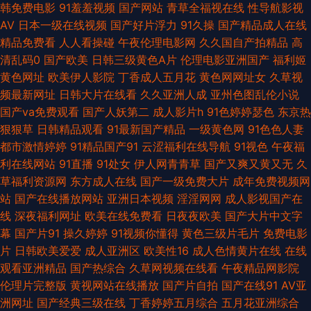
超碰人人爱 成人永久 含羞草影音 男女爱爱午夜剧场 日韩理论在线 亚洲艹视
韩免费电影
91羞羞视频
国产网站
青草全福视在线
性导航影视
AV
日本一级在线视频
国产好片浮力
91久操
国产精品成人在线
频 91起碰在线观看 成人一级a免费 玖玖精品剧情 日韩精品色色网 影音先锋
精品免费看
人人看操碰
午夜伦理电影网
久久国自产拍精品
高
清乱码0
国产欧美
日韩三级黄色A片
伦理电影亚洲国产
福利姬
成人电影 ab天堂中文 国产美女喷水 久久天天夜夜肏逼 日本爱爱片 午夜福利
黄色网址
欧美伊人影院
丁香成人五月花
黄色网网址女
久草视
频最新网址
日韩大片在线看
久久亚洲人成
亚州色图乱伦小说
男女 91人人操操 超碰在线caop 国产亚洲在线 日韩精品一级 91社区在线播
国产va免费观看
国产人妖第二
成人影片h
91色婷婷瑟色
东京热
狠狠草
日韩精品观看
91最新国产精品
一级黄色网
91色色人妻
放 超碰人人鲁人人 海角av影院 欧洲av性爱网 伊人春色网 白丝高潮玩哭 国
都市激情婷婷
91精品国产91
云涩福利在线导航
91视色
午夜福
利在线网站
91直播
91处女
伊人网青青草
国产又爽又黄又无
久
产呦系列706 免费黄色软件91 日韩肏逼 亚洲91网站 91试香蕉视频 超碰9总
草福利资源网
东方成人在线
国产一级免费大片
成年免费视频网
站
国产在线播放网站
亚洲日本视频
淫淫网网
成人影视国产在
站 韩国激情四射 美女探花视频极品 天堂资源网站 91大香蕉探花 不卡十三区
线
深夜福利网址
欧美在线免费看
日夜夜欧美
国产大片中文字
幕
国产片91
操久婷婷
91视频你懂得
黄色三级片毛片
免费电影
韩国免费av大全 免费看片91n 日韩无遮挡免费 亚洲最大天堂观看 超碰自拍
片
日韩欧美爱爱
成人亚洲区
欧美性16
成人色情黄片在线
在线
观看亚洲精品
国产热综合
久草网视频在线看
午夜精品网影院
情侣 www五月天 色中色尹人影院 91社黄网 东京热网址网站 久草资源 人人
伦理片完整版
黄视网站在线播放
国产片自拍
国产在线91
AV亚
洲网址
国产经典三级在线
丁香婷婷五月综合
五月花亚洲综合