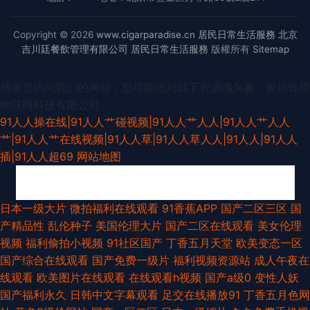
Copyright © 2026
www.cigarparadise.cn
居民日常生活服務
北京
吉川廷餐飲管理有限公司
居民日常生活服務
版權所有
Sitemap
感谢您访问我们的网站，您可能还对以下资源感兴趣：银川饰捞
物联网科技有限公司
91人人操在线|91人人艹碰视频|91人人艹人人|91人人艹人人
艹|91人人艹在线视频|91人人草|91人人草人人|91人人|91人人
插|91人人超69
网站地图
精品天天干 午夜福利93 国产avwww 久草黄色网 老司机福利大香蕉 麻豆老
日本一级大片
微拍福利在线观看
91香蕉APP
国产二区三区
国
产精品性
乱伦种子
美国伦理大片
国产二区在线观看
美女伦理
熟女 美女诱惑福利电影 欧美亚洲综合TV 日本第一页色网 日韩啪啪导航 网站
视频
福利偷拍小视频
91社区国产
丁香五月天堂
欧美变态一区
国产综合在线观看
国产免费一级片
福利视频资源站
成人午夜在
美女色色欧美 五月天色人妻 午夜福利网成人 亚洲爱爱导航 91吃瓜黑社 超碰
线观看
欧美图片在线观看
在线观看h视频
国产a级0
变性人妖
国产福利永久
日韩中文字幕观看
足交在线播放91
丁香五月色网
免费97 国产天天综合网 另类乱日 欧美黑人天堂网 人人妻人人摸 人人色人人