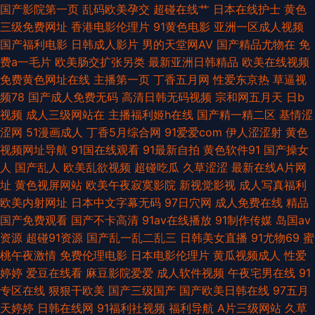
操人人摸人人 亚洲成人漫画网址 97超碰96超碰 岛国AV搬运工 精品在线日本
国产影院第一页
乱码欧美孕交
超碰在线艹
日本在线护士
黄色
三级免费网址
香港电影伦理片
91黄色电影
亚洲一区成人视频
有码 色香焦伊人久久 91传媒入口 草比电影网 国产无线好看资源 美女做爱视
国产福利电影
日韩成人影片
男的天堂网AV
国产精品尤物在
免
费a一毛片
欧美肠交扩张另类
最新亚洲日韩精品
欧美在线视频
频久久 少妇导航福利 51人人超碰 阿v在线观看 韩国AⅤ中文字幕 欧美性爱综
免费黄色网址在线
主播第一页
丁香五月网
性爱东京热
草逼视
频78
国产成人免费无码
高清日韩无码视频
宗和网五月天
日b
合网站 香蕉视频app 97草草 国产精品呦伦视频 欧美成人网站 午夜性交影院
视频
成人三级网站在
主播福利姬h在线
国产精一精二区
基情涩
涩网
51漫画成人
丁香5月综合网
91爱爱com
伊人涩涩射
黄色
97超碰网 福利社在线视频 久久在想5 五月花电影网 97视频国产 国语对白精
视频网址导航
91国在线观看
91最新自拍
黄色软件91
国产操女
人
国产乱人
欧美乱欲视频
超碰吃瓜
久草涩涩
最新在线A片网
品 女优在线观看 天天操无码 91九色蝌蚪视频 草逼资源导航 激情在线网 日本
址
黄色视屏网站
欧美午夜寂寞影院
新视觉影视
成人写真福利
欧美内射网址
日本中文字幕无码
97日穴网
成人免费在线
精品
3级中文字幕 91工厂熟女露脸 丁香福利社 老司机日日夜夜 日韩视频一区 在
国产免费观看
国产不卡高清
91av在线播放
91制作传媒
岛国av
资源
超碰91资源
国产乱一乱二乱三
日韩美女直播
91尤物69
蜜
綫艹擦自拍 ts伪娘性爱网 黑丝足交后入 欧洲AV网站 亚洲操逼图片网 操女人
桃午夜激情
免费伦理电影
日本电影伦理片
黄瓜视频成人
性爱
婷婷
爱豆在线看
麻豆影院爱爱
成人软件视频
午夜宅男在线
91
逼三级片 九一性爱免费视频 日韩色情三级网 69福利社
专区在线
狠狠干欧美
国产三级国产
国产欧美日韩在线
97五月
天婷婷
日韩在线网
91福利社视频
福利导航
A片三级网站
久草