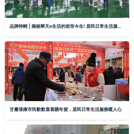
品牌特輯 | 揭秘華天e生活的前世今生! 居民日常生活服務的蝶變之路
甘肅張掖市民歡歡喜喜購年貨，居民日常生活服務暖人心