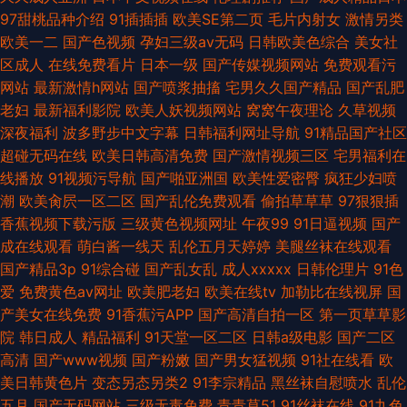
97甜桃品种介绍
91插插插
欧美SE第二页
毛片内射女
激情另类
欧美一二
国产色视频
孕妇三级av无码
日韩欧美色综合
美女社
区成人
在线免费看片
日本一级
国产传媒视频网站
免费观看污
网站
最新激情h网站
国产喷浆抽搐
宅男久久国产精品
国产乱肥
老妇
最新福利影院
欧美人妖视频网站
窝窝午夜理论
久草视频
深夜福利
波多野步中文字幕
日韩福利网址导航
91精品国产社区
超碰无码在线
欧美日韩高清免费
国产激情视频三区
宅男福利在
线播放
91视频污导航
国产啪亚洲国
欧美性爱密臀
疯狂少妇喷
潮
欧美肏屄一区二区
国产乱伦免费观看
偷拍草草草
97狠狠插
香蕉视频下载污版
三级黄色视频网址
午夜99
91日逼视频
国产
成在线观看
萌白酱一线天
乱伦五月天婷婷
美腿丝袜在线观看
国产精品3p
91综合碰
国产乱女乱
成人xxxxx
日韩伦理片
91色
爱
免费黄色av网址
欧美肥老妇
欧美在线tv
加勒比在线视屏
国
产美女在线免费
91香蕉污APP
国产高清自拍一区
第一页草草影
院
韩日成人
精品福利
91天堂一区二区
日韩a级电影
国产二区
高清
国产www视频
国产粉嫩
国产男女猛视频
91社在线看
欧
美日韩黄色片
变态另态另类2
91李宗精品
黑丝袜自慰喷水
乱伦
五月
国产无码网站
三级无毒免费
青青草51
91丝袜在线
91九色