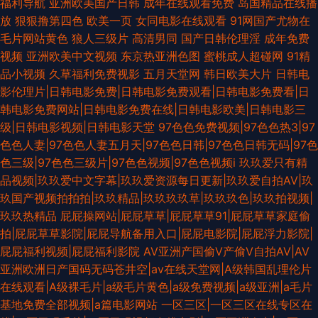
福利导航
亚洲欧美国产日韩
成年在线观看免费
岛国精品在线播
放
狠狠撸第四色
欧美一页
女同电影在线观看
91网国产尤物在
毛片网站黄色
狼人三级片
高清男同
国产日韩伦理淫
成年免费
视频
亚洲欧美中文视频
东京热亚洲色图
蜜桃成人超碰网
91精
品小视频
久草福利免费视影
五月天堂网
韩日欧美大片
日韩电
影伦理片|日韩电影免费|日韩电影免费观看|日韩电影免费看|日
韩电影免费网站|日韩电影免费在线|日韩电影欧美|日韩电影三
级|日韩电影视频|日韩电影天堂
97色色免费视频|97色色热3|97
色色人妻|97色色人妻五月天|97色色日韩|97色色日韩无码|97色
色三级|97色色三级片|97色色视频|97色色视频i
玖玖爱只有精
品视频|玖玖爱中文字幕|玖玖爱资源每日更新|玖玖爱自拍AV|玖
玖国产视频拍拍拍|玖玖精品|玖玖玖玖草|玖玖玖色|玖玖拍视频|
玖玖热精品
屁屁操网站|屁屁草草|屁屁草草91|屁屁草草家庭偷
拍|屁屁草草影院|屁屁导航备用入口|屁屁电影院|屁屁浮力影院|
屁屁福利视频|屁屁福利影院
AV亚洲产国偷V产偷V自拍AV|AV
亚洲欧洲日产国码无码苍井空|av在线天堂网|A级韩国乱理伦片
在线观看|A级裸毛片|a级毛片黄色|a级免费视频|a级亚洲|a毛片
基地免费全部视频|a篇电影网站
一区三区|一区三区在线专区在