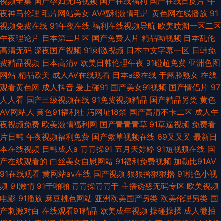
视频全集
国产孕妇无码视频
国产在线福利
国产在线日皮片
午
夜神马伦理
毛片网站美女
AV福利激情毛片
黄色网在线播放
91
视频免费在线
91午夜在线
福利在线视频导航
欧美喷潮一区二区
午夜理论片
日本第二片区
国产免费大片
精品呦视频
日本乱伦
高清无码
深夜国产视频
91刺激视频
日本中文字幕一区
日韩免
费精品视频
日本高清v
欧美日韩伦理午夜
91碰超免费
亚洲色图
网站
精品欧美
成人AV在线观看
日本a级在线
干露脸熟女
在线
观看黄色网
成人抖音
爰上碰91
国产美女91视频
国产情侣片
97
人人看
国产三级视频在线
91免费视频精品
国产精品另类
黄色
AV网站人
黄色91福利社
污网址18禁
国产高清不卡二区
成人午
夜视频免费
欧美激情福利网
国产青青青草
91草逼视频
免费看
片日韩
午夜视频福利免费
国产嫩草视频在线
69叉叉叉
最新日
本在线视频
日韩成人a
青青操91
五月天婷婷
91短视频在线
国
产在线观看的
白丝美女自慰网站
91福利免费视频
加勒比91AV
91在线观看
黄网站av在线
国产视频
狠狠擼狠狠擼
91桃色小视
频
91激情
91干啪啪
青青操青青干
主播诱惑无码专区
欧美视频
电影
91播放
麻豆桃色网站
亚洲欧美国产另类
欧美伦理另类
国
产刺激对白
在线观看91精品
欧美成年视频
操碰操揉
成人微拍