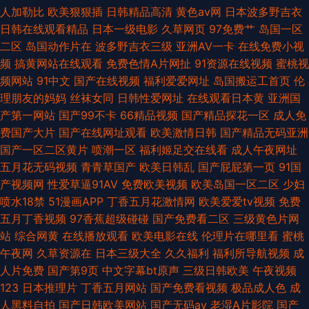
人加勒比
欧美狠狠插
日韩精品高清
黄色av网
日本波多野吉衣
日韩在线观看精品
日本一级电影
久草网页
97免费艹
岛国一区
二区
岛国动作片在
波多野吉衣三级
亚洲AV一卡
在线免费小视
频
搞黄网站在线观看
免费色情A片网扯
91资源在线视频
蜜桃视
频网站
91中文
国产在线视频
福利爱爱网址
岛国搬运工首页
伦
理朋友的妈妈
丝袜女同
日韩性爱网址
在线观看日本黄
亚洲国
产第一网站
国产99不卡
66精品视频
国产精品探花一区
成人免
费国产大片
国产在线网址观看
欧美激情日韩
国产精品无码亚洲
国产一区二区黄片
喷潮一区
福利姬足交在线看
成人午夜网址
五月花无码视频
青青草国产
欧美日韩乱
国产屁屁第一页
91国
产视频网
性爱草逼91AV
免费欧美视频
欧美岛国一区二区
少妇
喷水18禁
51漫画APP
丁香五月花激情网
欧美爱爱tv视频
免费
五月丁香视频
97香蕉超级碰碰
国产免费看二区
三级黄色片网
站
综合网黄
在线播放观看
欧美电影在线
伦理片在哪里看
蜜桃
午夜网
久草资源在
日本三级大全
久久福利
福利所导航视频
成
人片免费
国产第9页
中文字幕bt原声
三级日韩欧美
午夜视频
123
日本推理片
丁香五月网站
国产免费看视频
极品成人色
成
人黑料自拍
国产日韩欧美网站
国产无码av
老湿A片影院
国产