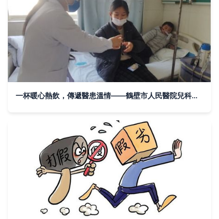
一杯暖心熱飲，傳遞醫患溫情——鶴壁市人民醫院兒科推出貼心服務